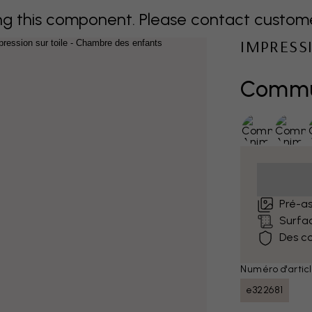
 this component. Please contact customer 
IMPRESS
Commu
Pré-as
Surfa
Des co
Numéro d'articl
e322681