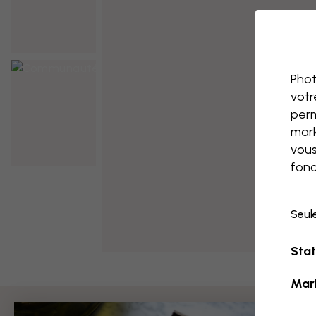
Phot
votr
perm
mark
vous
fonc
Seul
Stat
Mar