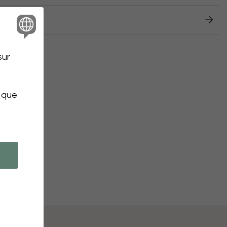
retours
sur
s que