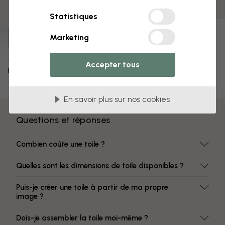
Des couleurs qui ne s’estompent pas
Statistiques
Numéro d'article :
Marketing
e315862
Accepter tous
Livraison et retours
En savoir plus sur nos cookies
Questions et réponses
Combien coûte une toile ?
Quelles sont les dimensions de toile disponibles ?
Puis-je créer une toile à partir de ma propre
image ?
Dois-je assembler la toile moi-même ?