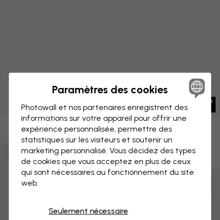
Paramètres des cookies
Photowall et nos partenaires enregistrent des
informations sur votre appareil pour offrir une
expérience personnalisée, permettre des
IMPRESSION SUR TOILE
Enregistrer
statistiques sur les visiteurs et soutenir un
marketing personnalisé. Vous décidez des types
Carte d'encre noire
de cookies que vous acceptez en plus de ceux
qui sont nécessaires au fonctionnement du site
3 échantillons offerts
web.
Mesurer et commander
Pré-assemblé et prêt à suspendre
Seulement nécessaire
Surface mate