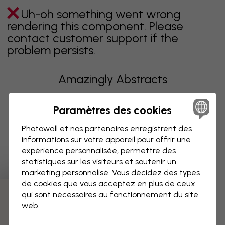
Uh-oh something went wrong
rendering this component. Please
contact customer support if the
problem persists.
Amazingly Abstracts
Produits de la collection
Paramètres des cookies
Photowall et nos partenaires enregistrent des
Uh-oh something went wrong
informations sur votre appareil pour offrir une
rendering this component. Please
expérience personnalisée, permettre des
contact customer support if the
statistiques sur les visiteurs et soutenir un
problem persists.
marketing personnalisé. Vous décidez des types
de cookies que vous acceptez en plus de ceux
qui sont nécessaires au fonctionnement du site
web.
Page 1 sur 2 pages