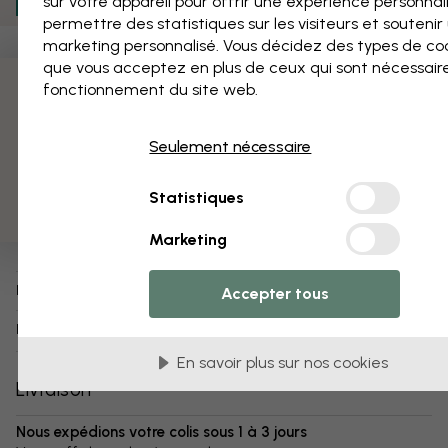
sur votre appareil pour offrir une expérience personnal
permettre des statistiques sur les visiteurs et soutenir
marketing personnalisé. Vous décidez des types de co
Ajouter aux favoris
que vous acceptez en plus de ceux qui sont nécessair
fonctionnement du site web.
3 échantillons offerts
Coquelicots Délicats
Seulement nécessaire
À propos du produit :
Statistiques
1 à 3 jours ouvrés
Expédition sous:
Affiche (également disponible en
papier peint
,
Type de produit:
Marketing
impression sur toile
)
e40594
Numéro d’article:
Accepter tous
info:
Plus d'infos sur nos affiches
En savoir plus sur nos cookies
Livraison
Nous expédions votre colis sous 1 à 3 jours