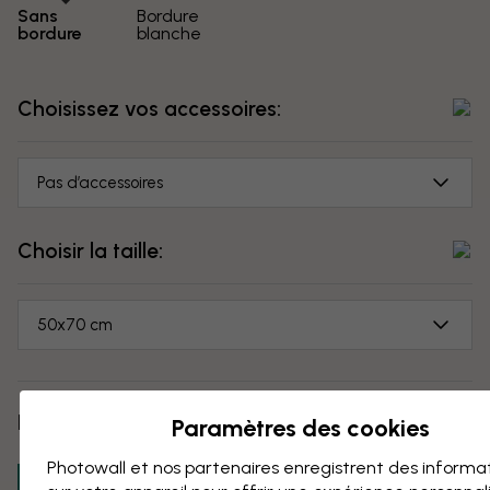
Sans
Bordure
bordure
blanche
Choisissez vos accessoires:
Pas d’accessoires
Choisir la taille:
50x70 cm
Prix:
...
Paramètres des cookies
Photowall et nos partenaires enregistrent des informa
Ajouter au panier