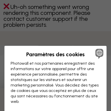
Uh-oh something went wrong
rendering this component. Please
contact customer support if the
problem persists.
Impressions sur
Papiers peints
(
686
)
Affiches
(
686
)
toile
(
686
)
Paramètres des cookies
Uh-oh something went wrong
Photowall et nos partenaires enregistrent des
informations sur votre appareil pour offrir une
rendering this component. Please
expérience personnalisée, permettre des
contact customer support if the
statistiques sur les visiteurs et soutenir un
problem persists.
marketing personnalisé. Vous décidez des types
de cookies que vous acceptez en plus de ceux
qui sont nécessaires au fonctionnement du site
web.
Page 1 sur 8 pages