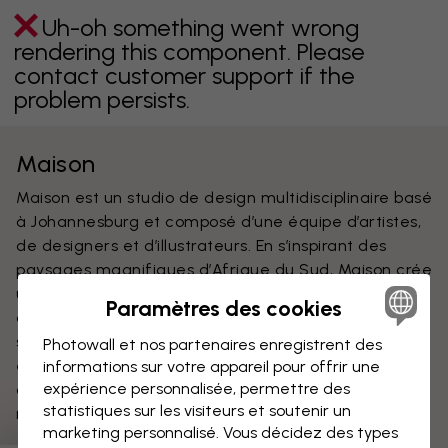
Uh-oh something went wrong
rendering this component. Please
contact customer support if the
problem persists.
Maison
Maison est un studio de design multidisciplinaire basé
à Johannesburg et composé d’une équipe d’artistes,
de designers et d’illustrateurs. En s’inspirant des
paysages magnifiques d’Afrique du Sud, Maison crée
un design délicat qui met l’accent sur les fleurs, les
Paramètres des cookies
arbres, les paysages et la nature. Leur devise est la
suivante : « Il faut se perdre dans les détails, il faut
Photowall et nos partenaires enregistrent des
être beau et fonctionnel, il faut s’inspirer du
informations sur votre appareil pour offrir une
expérience personnalisée, permettre des
quotidien et créer de grandes idées et des produits
statistiques sur les visiteurs et soutenir un
magnifiques. »
marketing personnalisé. Vous décidez des types