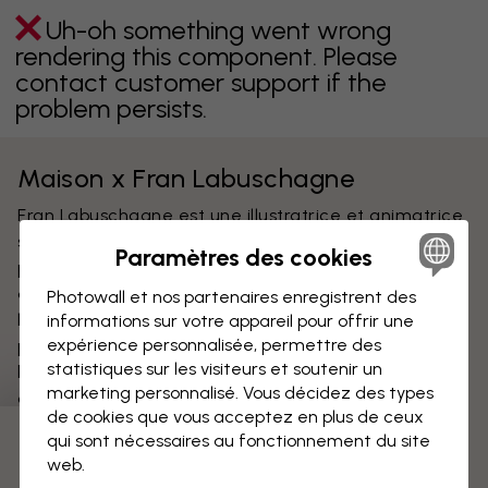
Uh-oh something went wrong
rendering this component. Please
contact customer support if the
problem persists.
Maison x Fran Labuschagne
Fran Labuschagne est une illustratrice et animatrice
sud-africaine. Ses créations sont souvent inspirées
Paramètres des cookies
par des thèmes ludiques et des notes d'humour,
affirmant son grand amour pour les personnages,
Photowall et nos partenaires enregistrent des
les couleurs douces, les voyages, et aussi un peu
informations sur votre appareil pour offrir une
expérience personnalisée, permettre des
pour le chocolat. Maison est un studio de design
statistiques sur les visiteurs et soutenir un
basé à Johannesburg, composé d'une équipe
marketing personnalisé. Vous décidez des types
créative d'artistes, de designers et d'illustrateurs.
de cookies que vous acceptez en plus de ceux
L'inspiration leur vient des magnifiques paysages de
qui sont nécessaires au fonctionnement du site
l'Afrique du Sud, avec ses forêts luxuriantes, ses bois
web.
enchanteurs et ses paysages de montagne