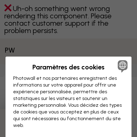
Uh-oh something went wrong
rendering this component. Please
contact customer support if the
problem persists.
PW
Paramètres des cookies
Papiers peints
Impressions sur
Affiches
(
3094
)
(
4740
)
toile
(
3098
)
Photowall et nos partenaires enregistrent des
informations sur votre appareil pour offrir une
Uh-oh something went wrong
expérience personnalisée, permettre des
rendering this component. Please
statistiques sur les visiteurs et soutenir un
contact customer support if the
marketing personnalisé. Vous décidez des types
problem persists.
de cookies que vous acceptez en plus de ceux
qui sont nécessaires au fonctionnement du site
web.