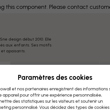
 this component. Please contact customer 
Sne design début 2010. Elle
és aux enfants. Ses motifs
 et apaisants.
Impressions sur toile
(
48
motifs
)
Paramètres des cookies
g this component. Please contact custome
owall et nos partenaires enregistrent des informations 
e appareil pour offrir une expérience personnalisée,
ettre des statistiques sur les visiteurs et soutenir un
Page 1 sur 1 pages
eting personnalisé. Vous décidez des types de cookie