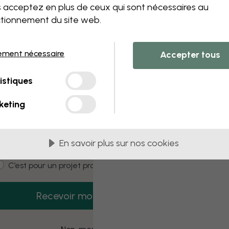
 acceptez en plus de ceux qui sont nécessaires au
tionnement du site web.
 this component. Please contact customer 
ement nécessaire
Accepter tous
3 échantillons offerts
istiques
Recevez 3 échantillons gratuits dès
aujourd’hui.
keting
mail
En savoir plus sur nos cookies
ustomer type
C’est pour moi
C’est pour un projet pro
Recevoir mon code