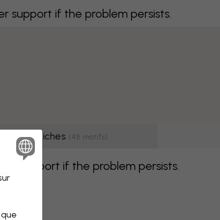
support if the problem persists.
Affiches
(
48
motifs
)
r support if the problem persists.
sur
s que