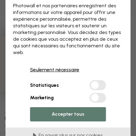
Photowall et nos partenaires enregistrent des
informations sur votre appareil pour offrir une
expérience personnalisée, permettre des
statistiques sur les visiteurs et soutenir un
marketing personnalisé. Vous décidez des types
de cookies que vous acceptez en plus de ceux
qui sont nécessaires au fonctionnement du site
3 échantillons offerts
web.
Seulement nécessaire
Statistiques
Marketing
Modifiez votre papier peint
Accepter tous
Notre équipe de conception peut modifier n’importe
quel motif pour le rendre unique.
Modifiez la taille ou les couleurs
En savoir plus sur nos cookies