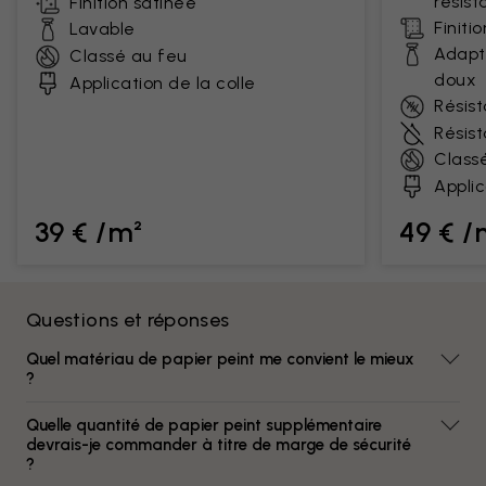
résist
Finition satinée
Finiti
Lavable
Adapt
Classé au feu
doux
Application de la colle
Résist
Résis
Class
Applic
39 € /m²
49 € /
Questions et réponses
Quel matériau de papier peint me convient le mieux
?
Quelle quantité de papier peint supplémentaire
devrais-je commander à titre de marge de sécurité
?