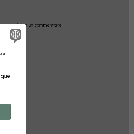
champ et écrire un commentaire.
sur
s que