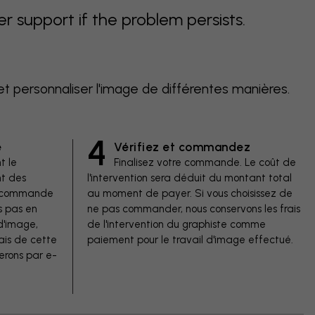
support if the problem persists.
et personnaliser l'image de différentes manières.
4
e
Vérifiez et commandez
t le
Finalisez votre commande. Le coût de
t des
l'intervention sera déduit du montant total
de commande
au moment de payer. Si vous choisissez de
s pas en
ne pas commander, nous conservons les frais
d'image,
de l'intervention du graphiste comme
ais de cette
paiement pour le travail d'image effectué.
erons par e-