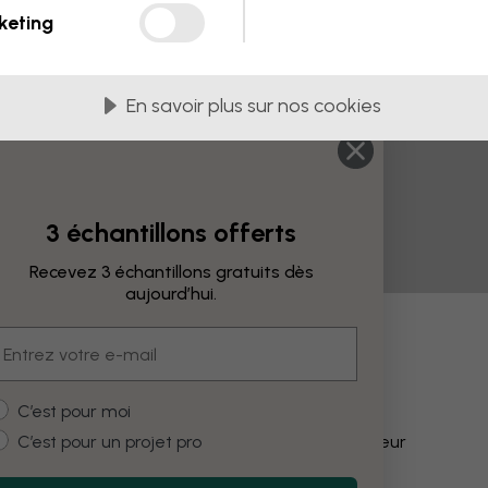
keting
En savoir plus sur nos cookies
3 échantillons offerts
Recevez 3 échantillons gratuits dès
aujourd’hui.
mail
fications
ustomer type
C’est pour moi
C’est pour un projet pro
Modifier la couleur