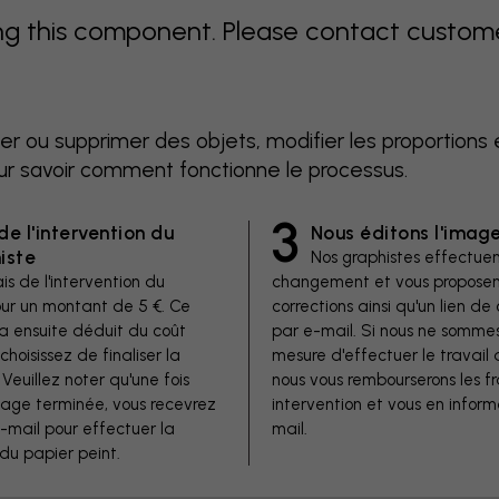
 this component. Please contact customer 
er ou supprimer des objets, modifier les proportions 
ur savoir comment fonctionne le processus.
3
de l'intervention du
Nous éditons l'imag
iste
Nos graphistes effectuen
is de l'intervention du
changement et vous proposen
our un montant de 5 €. Ce
corrections ainsi qu'un lien 
a ensuite déduit du coût
par e-mail. Si nous ne somme
 choisissez de finaliser la
mesure d'effectuer le travail 
euillez noter qu'une fois
nous vous rembourserons les fr
image terminée, vous recevrez
intervention et vous en inform
e-mail pour effectuer la
mail.
u papier peint.