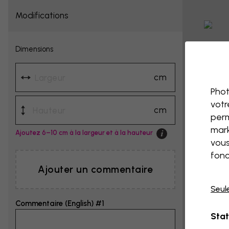
Modifications
Dimensions
cm
Phot
votr
cm
perm
mark
Ajoutez 6–10 cm à la largeur et à la hauteur
vous
fonc
Ajouter un commentaire
Seul
Commentaire (English) #1
Stat