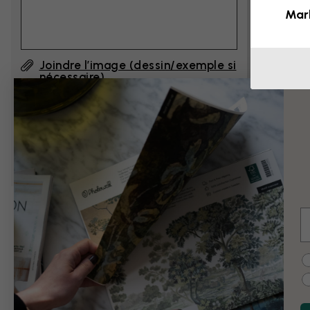
Mar
Joindre l’image (dessin/exemple si
nécessaire)
En cliquant sur ”Envoyer”, j'accepte les
Conditions d'utilisation de Photowall
et
confirme les avoir lues.
E
Exemples de modi
C
Noir et blanc