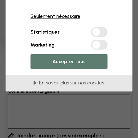
3 échantillons offerts
Dimensions
Seulement nécessaire
cm
Statistiques
cm
Marketing
Ajoutez 6–10 cm à la largeur et à la hauteur
Accepter tous
Ajouter un commentaire
En savoir plus sur nos cookies
Commentaire (English) #1
Joindre l’image (dessin/exemple si