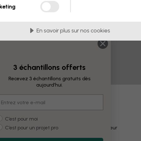
keting
En savoir plus sur nos cookies
3 échantillons offerts
Recevez 3 échantillons gratuits dès
aujourd’hui.
mail
fications
ustomer type
C’est pour moi
C’est pour un projet pro
Modifier la couleur