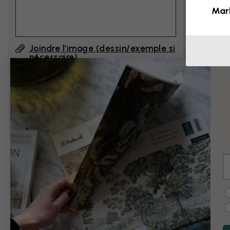
Mar
Joindre l’image (dessin/exemple si
nécessaire)
En cliquant sur ”Envoyer”, j'accepte les
Conditions d'utilisation de Photowall
et
confirme les avoir lues.
E
Exemples de modi
C
Noir et blanc