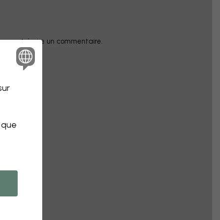
champ et écrire un commentaire.
sur
s que