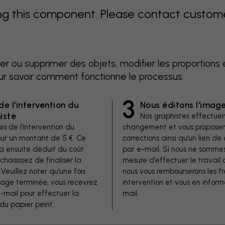
 this component. Please contact customer 
er ou supprimer des objets, modifier les proportions 
ur savoir comment fonctionne le processus.
3
de l'intervention du
Nous éditons l'imag
iste
Nos graphistes effectuen
is de l'intervention du
changement et vous proposen
our un montant de 5 €. Ce
corrections ainsi qu'un lien 
a ensuite déduit du coût
par e-mail. Si nous ne somme
 choisissez de finaliser la
mesure d'effectuer le travail 
euillez noter qu'une fois
nous vous rembourserons les fr
image terminée, vous recevrez
intervention et vous en inform
e-mail pour effectuer la
mail.
u papier peint.