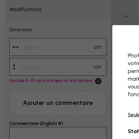
Modifications
Dimensions
cm
Phot
votr
cm
perm
mark
Ajoutez 6–10 cm à la largeur et à la hauteur
vous
fonc
Ajouter un commentaire
Seul
Commentaire (English) #1
Stat