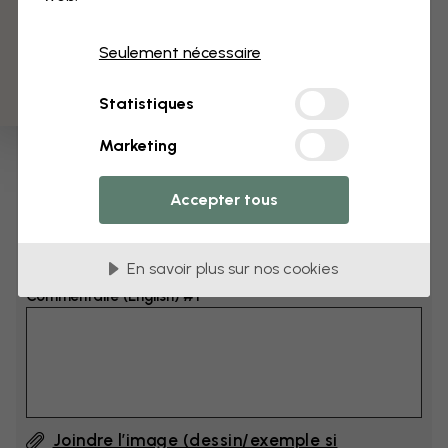
3 échantillons offerts
Dimensions
Seulement nécessaire
cm
Statistiques
cm
Marketing
Ajoutez 6–10 cm à la largeur et à la hauteur
Accepter tous
Ajouter un commentaire
En savoir plus sur nos cookies
Commentaire (English) #1
Joindre l’image (dessin/exemple si