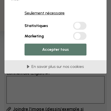
3 échantillons offerts
Dimensions
Seulement nécessaire
cm
Statistiques
cm
Marketing
Ajoutez 6–10 cm à la largeur et à la hauteur
Accepter tous
Ajouter un commentaire
En savoir plus sur nos cookies
Commentaire (English) #1
Joindre l’image (dessin/exemple si