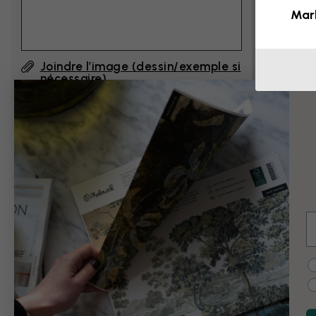
Mar
Joindre l’image (dessin/exemple si
nécessaire)
En cliquant sur ”Envoyer”, j'accepte les
Conditions d'utilisation de Photowall
et
confirme les avoir lues.
E
Exemples de modi
C
Noir et blanc