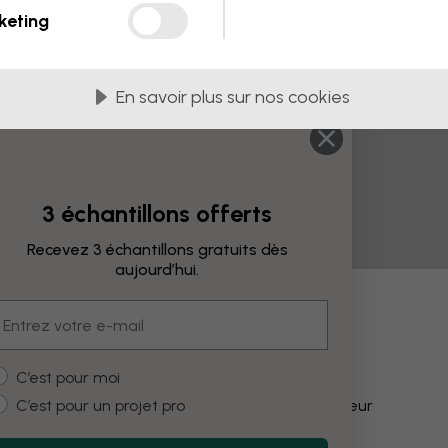
keting
En savoir plus sur nos cookies
3 échantillons offerts
Recevez 3 échantillons gratuits dès
aujourd’hui.
mail
fications
ustomer type
C’est pour moi
C’est pour un projet pro
Modifier la couleur