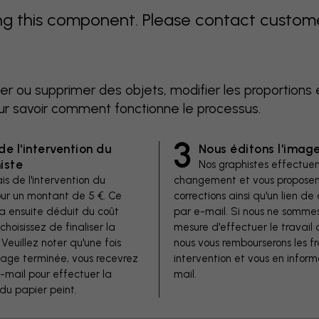
 this component. Please contact customer 
er ou supprimer des objets, modifier les proportions 
ur savoir comment fonctionne le processus.
3
de l'intervention du
Nous éditons l'imag
iste
Nos graphistes effectuen
is de l'intervention du
changement et vous proposen
our un montant de 5 €. Ce
corrections ainsi qu'un lien 
a ensuite déduit du coût
par e-mail. Si nous ne somme
 choisissez de finaliser la
mesure d'effectuer le travail 
euillez noter qu'une fois
nous vous rembourserons les fr
image terminée, vous recevrez
intervention et vous en inform
e-mail pour effectuer la
mail.
u papier peint.