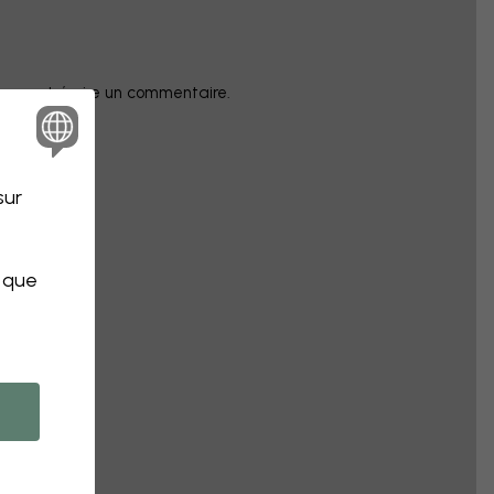
champ et écrire un commentaire.
sur
s que