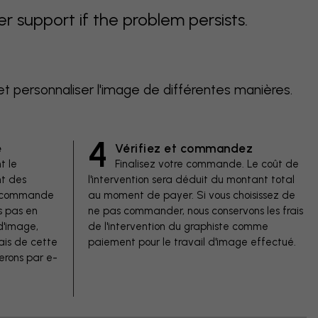
support if the problem persists.
et personnaliser l'image de différentes manières.
4
e
Vérifiez et commandez
t le
Finalisez votre commande. Le coût de
t des
l'intervention sera déduit du montant total
de commande
au moment de payer. Si vous choisissez de
s pas en
ne pas commander, nous conservons les frais
d'image,
de l'intervention du graphiste comme
ais de cette
paiement pour le travail d'image effectué.
erons par e-