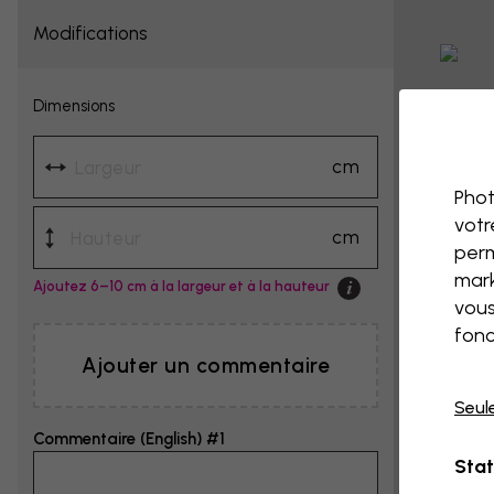
Modifications
Dimensions
cm
Phot
votr
cm
perm
mark
Ajoutez 6–10 cm à la largeur et à la hauteur
vous
fonc
Ajouter un commentaire
Seul
Commentaire (English) #1
Stat