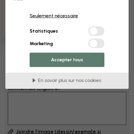
3 échantillons offerts
Dimensions
Seulement nécessaire
cm
Statistiques
cm
Marketing
Ajoutez 6–10 cm à la largeur et à la hauteur
Accepter tous
Ajouter un commentaire
En savoir plus sur nos cookies
Commentaire (English) #1
Joindre l’image (dessin/exemple si