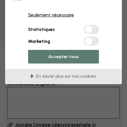
3 échantillons offerts
Dimensions
Seulement nécessaire
cm
Statistiques
cm
Marketing
Ajoutez 6–10 cm à la largeur et à la hauteur
Accepter tous
Ajouter un commentaire
En savoir plus sur nos cookies
Commentaire (English) #1
Joindre l’image (dessin/exemple si