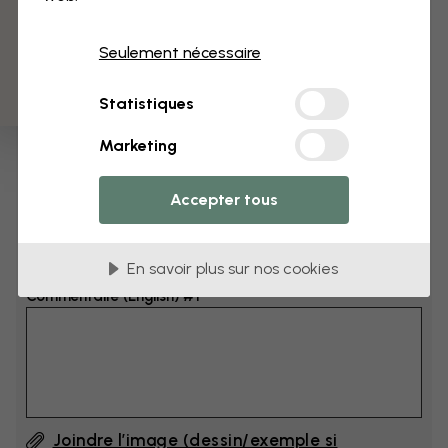
3 échantillons offerts
Dimensions
Seulement nécessaire
cm
Statistiques
cm
Marketing
Ajoutez 6–10 cm à la largeur et à la hauteur
Accepter tous
Ajouter un commentaire
En savoir plus sur nos cookies
Commentaire (English) #1
Joindre l’image (dessin/exemple si