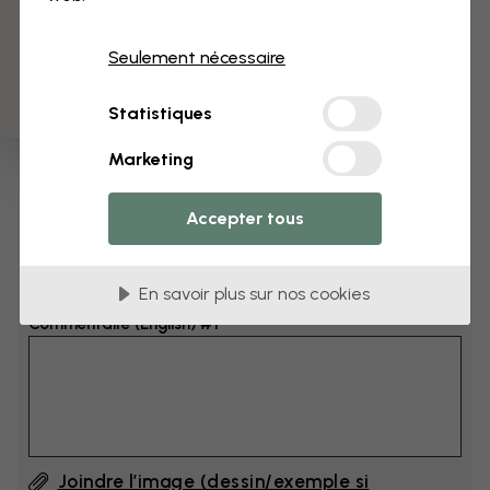
3 échantillons offerts
Dimensions
Seulement nécessaire
cm
Statistiques
cm
Marketing
Ajoutez 6–10 cm à la largeur et à la hauteur
Accepter tous
Ajouter un commentaire
En savoir plus sur nos cookies
Commentaire (English) #1
Joindre l’image (dessin/exemple si