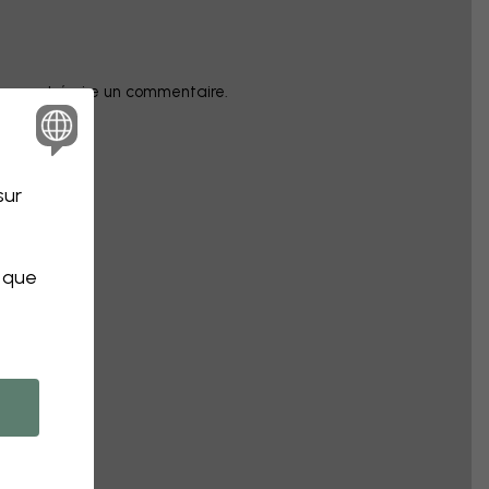
champ et écrire un commentaire.
sur
s que