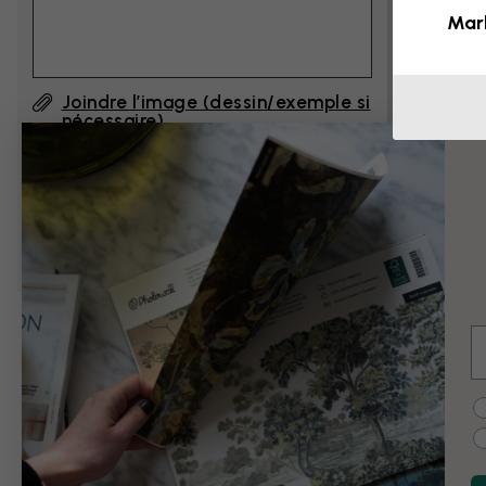
Mar
Joindre l’image (dessin/exemple si
nécessaire)
En cliquant sur ”Envoyer”, j'accepte les
Conditions d'utilisation de Photowall
et
confirme les avoir lues.
E
Exemples de modi
C
Noir et blanc