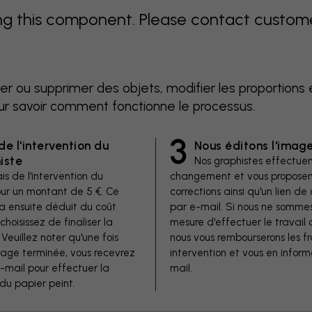
 this component. Please contact customer 
er ou supprimer des objets, modifier les proportions 
ur savoir comment fonctionne le processus.
3
de l'intervention du
Nous éditons l'imag
iste
Nos graphistes effectuen
is de l'intervention du
changement et vous proposen
our un montant de 5 €. Ce
corrections ainsi qu'un lien 
a ensuite déduit du coût
par e-mail. Si nous ne somme
 choisissez de finaliser la
mesure d'effectuer le travail 
euillez noter qu'une fois
nous vous rembourserons les fr
image terminée, vous recevrez
intervention et vous en inform
e-mail pour effectuer la
mail.
u papier peint.