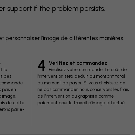
support if the problem persists.
et personnaliser l'image de différentes manières.
4
e
Vérifiez et commandez
t le
Finalisez votre commande. Le coût de
t des
l'intervention sera déduit du montant total
de commande
au moment de payer. Si vous choisissez de
s pas en
ne pas commander, nous conservons les frais
d'image,
de l'intervention du graphiste comme
ais de cette
paiement pour le travail d'image effectué.
erons par e-