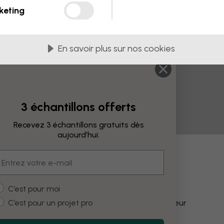
keting
En savoir plus sur nos cookies
3 échantillons offerts
Recevez 3 échantillons gratuits dès
aujourd’hui.
mail
fications
ustomer type
C’est pour moi
C’est pour un projet pro
Modifier la couleur