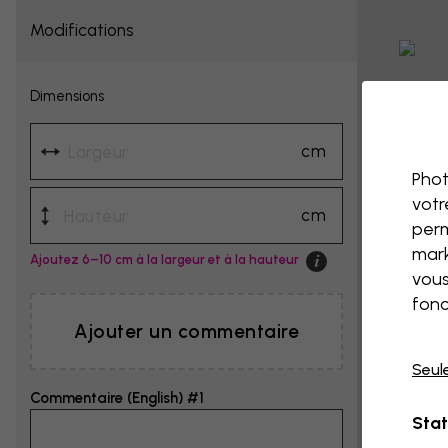
Modifications
Dimensions
cm
Phot
votr
cm
perm
mark
Ajoutez 6–10 cm à la largeur et à la hauteur
vous
fonc
Ajouter un commentaire
Seul
Commentaire (English) #1
Stat