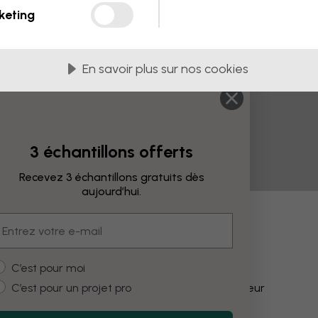
keting
En savoir plus sur nos cookies
3 échantillons offerts
Recevez 3 échantillons gratuits dès
aujourd’hui.
mail
fications
ustomer type
C’est pour moi
C’est pour un projet pro
Modifier la couleur