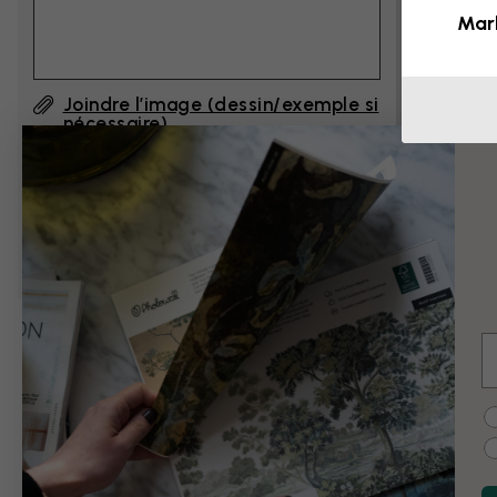
Mar
Joindre l’image (dessin/exemple si
nécessaire)
En cliquant sur ”Envoyer”, j'accepte les
Conditions d'utilisation de Photowall
et
confirme les avoir lues.
E
Exemples de modi
C
Noir et blanc