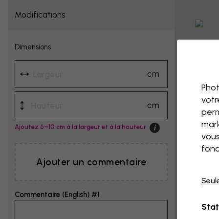
Modifications
Dimensions
cm
Phot
votr
cm
perm
mark
Ajoutez 6–10 cm à la largeur et à la hauteur
vous
fonc
Ajouter un commentaire
Seul
Commentaire (English) #1
Stat