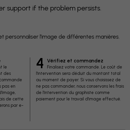
support if the problem persists.
et personnaliser l'image de différentes manières.
4
e
Vérifiez et commandez
t le
Finalisez votre commande. Le coût de
t des
l'intervention sera déduit du montant total
de commande
au moment de payer. Si vous choisissez de
s pas en
ne pas commander, nous conservons les frais
d'image,
de l'intervention du graphiste comme
ais de cette
paiement pour le travail d'image effectué.
erons par e-