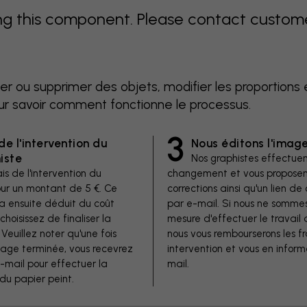
 this component. Please contact customer 
er ou supprimer des objets, modifier les proportions 
ur savoir comment fonctionne le processus.
3
de l'intervention du
Nous éditons l'imag
iste
Nos graphistes effectuen
is de l'intervention du
changement et vous proposen
our un montant de 5 €. Ce
corrections ainsi qu'un lien 
a ensuite déduit du coût
par e-mail. Si nous ne somme
 choisissez de finaliser la
mesure d'effectuer le travail 
euillez noter qu'une fois
nous vous rembourserons les fr
image terminée, vous recevrez
intervention et vous en inform
e-mail pour effectuer la
mail.
u papier peint.