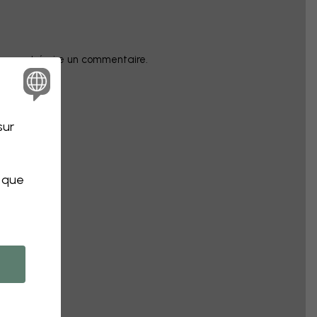
champ et écrire un commentaire.
sur
s que