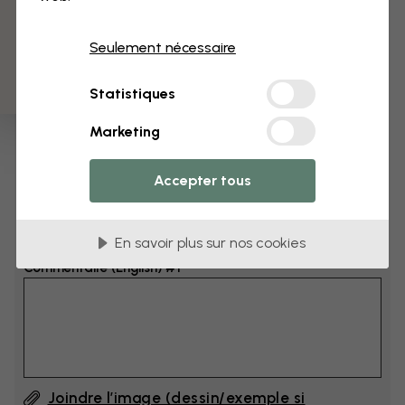
3 échantillons offerts
Dimensions
Seulement nécessaire
cm
Statistiques
cm
Marketing
Ajoutez 6–10 cm à la largeur et à la hauteur
Accepter tous
Ajouter un commentaire
En savoir plus sur nos cookies
Commentaire (English) #1
Joindre l’image (dessin/exemple si