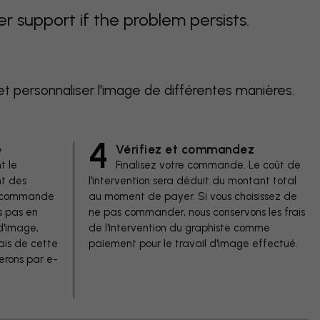
support if the problem persists.
et personnaliser l'image de différentes manières.
4
e
Vérifiez et commandez
t le
Finalisez votre commande. Le coût de
t des
l'intervention sera déduit du montant total
de commande
au moment de payer. Si vous choisissez de
s pas en
ne pas commander, nous conservons les frais
d'image,
de l'intervention du graphiste comme
ais de cette
paiement pour le travail d'image effectué.
erons par e-