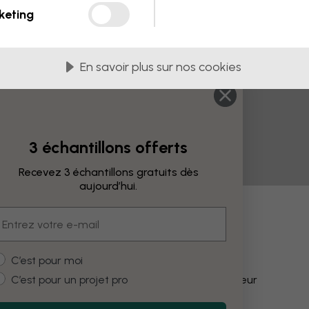
keting
En savoir plus sur nos cookies
3 échantillons offerts
Recevez 3 échantillons gratuits dès
aujourd’hui.
mail
fications
ustomer type
C’est pour moi
C’est pour un projet pro
Modifier la couleur