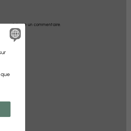
champ et écrire un commentaire.
sur
s que