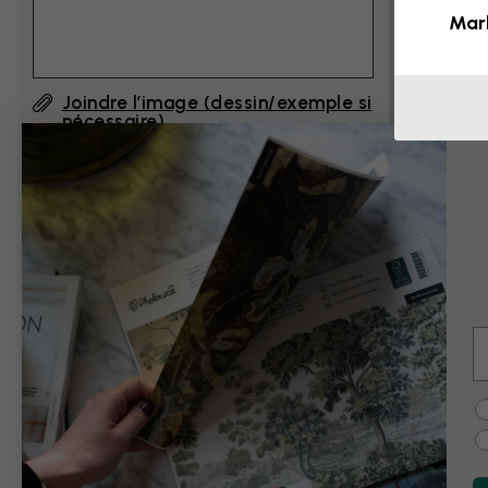
Mar
Joindre l’image (dessin/exemple si
nécessaire)
En cliquant sur ”Envoyer”, j'accepte les
Conditions d'utilisation de Photowall
et
confirme les avoir lues.
E
Exemples de modi
C
Noir et blanc