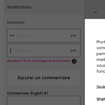
Modifications
Dimensions
cm
Phot
votr
cm
perm
mark
Ajoutez 6–10 cm à la largeur et à la hauteur
vous
fonc
Ajouter un commentaire
Seul
Commentaire (English) #1
Stat