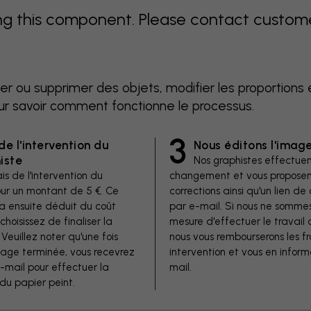
 this component. Please contact customer 
er ou supprimer des objets, modifier les proportions 
ur savoir comment fonctionne le processus.
3
de l'intervention du
Nous éditons l'imag
iste
Nos graphistes effectuen
is de l'intervention du
changement et vous proposen
our un montant de 5 €. Ce
corrections ainsi qu'un lien 
a ensuite déduit du coût
par e-mail. Si nous ne somme
 choisissez de finaliser la
mesure d'effectuer le travail 
euillez noter qu'une fois
nous vous rembourserons les fr
image terminée, vous recevrez
intervention et vous en inform
e-mail pour effectuer la
mail.
u papier peint.