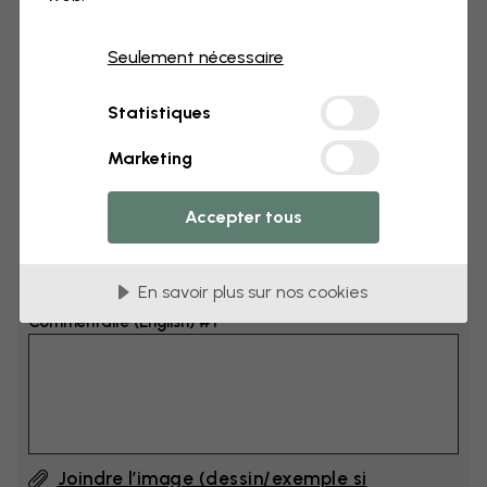
Dimensions
Seulement nécessaire
cm
Statistiques
cm
Marketing
Ajoutez 6–10 cm à la largeur et à la hauteur
Accepter tous
Ajouter un commentaire
En savoir plus sur nos cookies
Commentaire (English) #1
Joindre l’image (dessin/exemple si