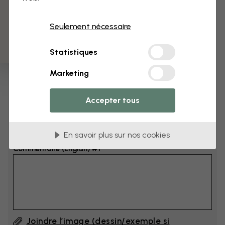
3 échantillons offerts
Dimensions
Seulement nécessaire
cm
Statistiques
cm
Marketing
Ajoutez 6–10 cm à la largeur et à la hauteur
Accepter tous
Ajouter un commentaire
En savoir plus sur nos cookies
Commentaire (English) #1
Joindre l’image (dessin/exemple si