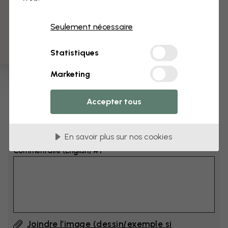
3 échantillons offerts
Dimensions
Seulement nécessaire
cm
Statistiques
cm
Marketing
Ajoutez 6–10 cm à la largeur et à la hauteur
Accepter tous
Ajouter un commentaire
En savoir plus sur nos cookies
Commentaire (English) #1
Joindre l’image (dessin/exemple si