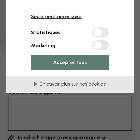
3 échantillons offerts
Dimensions
Seulement nécessaire
cm
Statistiques
cm
Marketing
Ajoutez 6–10 cm à la largeur et à la hauteur
Accepter tous
Ajouter un commentaire
En savoir plus sur nos cookies
Commentaire (English) #1
Joindre l’image (dessin/exemple si