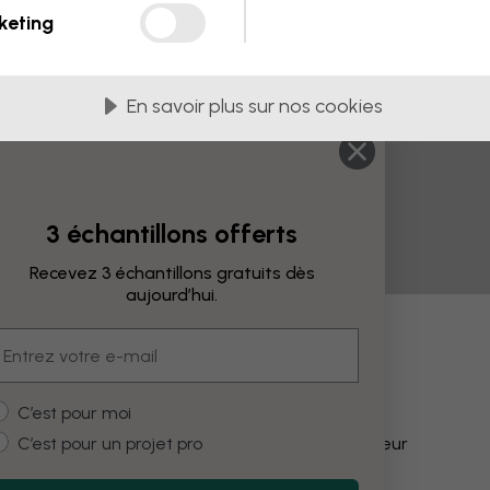
keting
En savoir plus sur nos cookies
3 échantillons offerts
Recevez 3 échantillons gratuits dès
aujourd’hui.
mail
fications
ustomer type
C’est pour moi
C’est pour un projet pro
Modifier la couleur