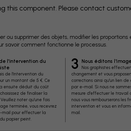
 this component. Please contact customer 
er ou supprimer des objets, modifier les proportions 
ur savoir comment fonctionne le processus.
3
de l'intervention du
Nous éditons l'imag
iste
Nos graphistes effectuen
is de l'intervention du
changement et vous proposen
our un montant de 5 €. Ce
corrections ainsi qu'un lien 
a ensuite déduit du coût
par e-mail. Si nous ne somme
 choisissez de finaliser la
mesure d'effectuer le travail 
euillez noter qu'une fois
nous vous rembourserons les fr
image terminée, vous recevrez
intervention et vous en inform
e-mail pour effectuer la
mail.
u papier peint.