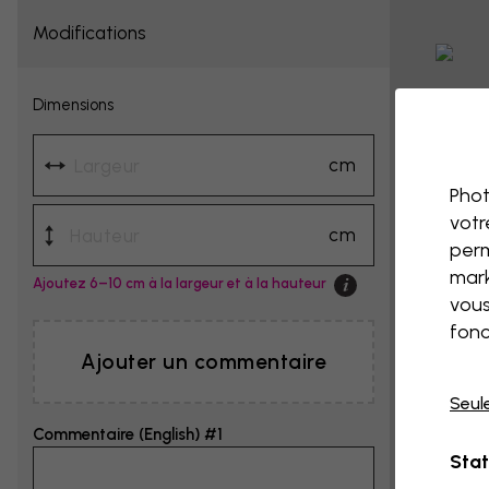
Modifications
Dimensions
cm
Phot
votr
cm
perm
mark
Ajoutez 6–10 cm à la largeur et à la hauteur
vous
fonc
Ajouter un commentaire
Seul
Commentaire (English) #1
Stat