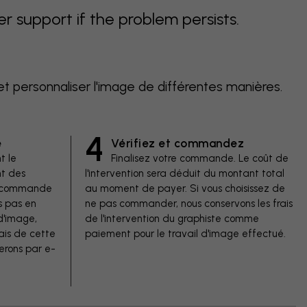
support if the problem persists.
et personnaliser l'image de différentes manières.
4
e
Vérifiez et commandez
t le
Finalisez votre commande. Le coût de
t des
l'intervention sera déduit du montant total
de commande
au moment de payer. Si vous choisissez de
s pas en
ne pas commander, nous conservons les frais
d'image,
de l'intervention du graphiste comme
ais de cette
paiement pour le travail d'image effectué.
erons par e-