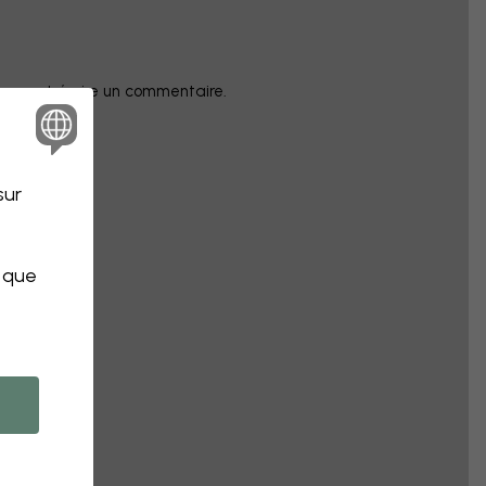
champ et écrire un commentaire.
sur
s que