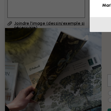
Mar
Joindre l’image (dessin/exemple si
nécessaire)
En cliquant sur ”Envoyer”, j'accepte les
Conditions d'utilisation de Photowall
et
confirme les avoir lues.
E
Exemples de modi
C
Noir et blanc