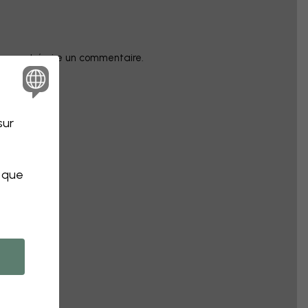
champ et écrire un commentaire.
sur
s que