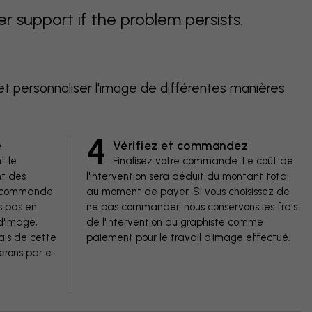
support if the problem persists.
et personnaliser l'image de différentes manières.
4
e
Vérifiez et commandez
t le
Finalisez votre commande. Le coût de
t des
l'intervention sera déduit du montant total
de commande
au moment de payer. Si vous choisissez de
s pas en
ne pas commander, nous conservons les frais
d'image,
de l'intervention du graphiste comme
ais de cette
paiement pour le travail d'image effectué.
erons par e-