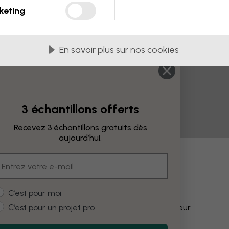
keting
En savoir plus sur nos cookies
3 échantillons offerts
Recevez 3 échantillons gratuits dès
aujourd’hui.
mail
fications
ustomer type
C’est pour moi
C’est pour un projet pro
Modifier la couleur