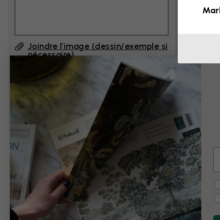
Mar
Joindre l’image (dessin/exemple si
nécessaire)
En cliquant sur ”Envoyer”, j'accepte les
Conditions d'utilisation de Photowall
et
confirme les avoir lues.
E
Exemples de modi
C
Noir et blanc