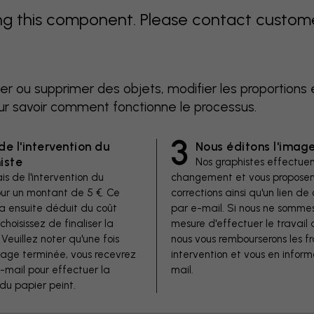
 this component. Please contact customer 
er ou supprimer des objets, modifier les proportions 
ur savoir comment fonctionne le processus.
3
de l'intervention du
Nous éditons l'imag
iste
Nos graphistes effectuen
is de l'intervention du
changement et vous proposen
our un montant de 5 €. Ce
corrections ainsi qu'un lien 
a ensuite déduit du coût
par e-mail. Si nous ne somme
 choisissez de finaliser la
mesure d'effectuer le travail 
euillez noter qu'une fois
nous vous rembourserons les fr
image terminée, vous recevrez
intervention et vous en inform
e-mail pour effectuer la
mail.
u papier peint.