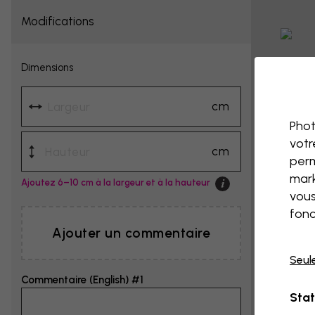
Modifications
Dimensions
cm
Phot
votr
cm
perm
mark
Ajoutez 6–10 cm à la largeur et à la hauteur
vous
fonc
Ajouter un commentaire
Seul
Commentaire (English) #1
Stat