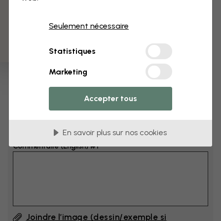
3 échantillons offerts
Dimensions
Seulement nécessaire
cm
Statistiques
cm
Marketing
Ajoutez 6–10 cm à la largeur et à la hauteur
Accepter tous
Ajouter un commentaire
En savoir plus sur nos cookies
Commentaire (English) #1
Joindre l’image (dessin/exemple si