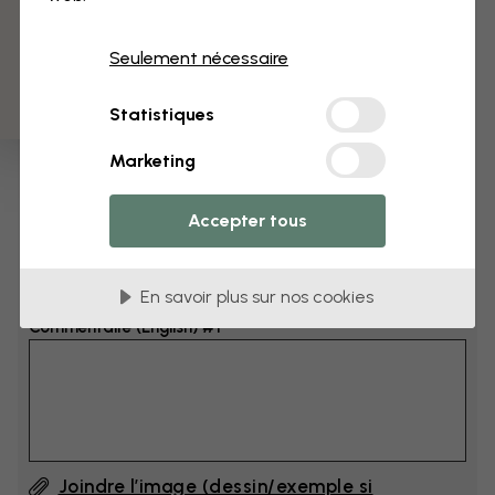
3 échantillons offerts
Dimensions
Seulement nécessaire
cm
Statistiques
cm
Marketing
Ajoutez 6–10 cm à la largeur et à la hauteur
Accepter tous
Ajouter un commentaire
En savoir plus sur nos cookies
Commentaire (English) #1
Joindre l’image (dessin/exemple si