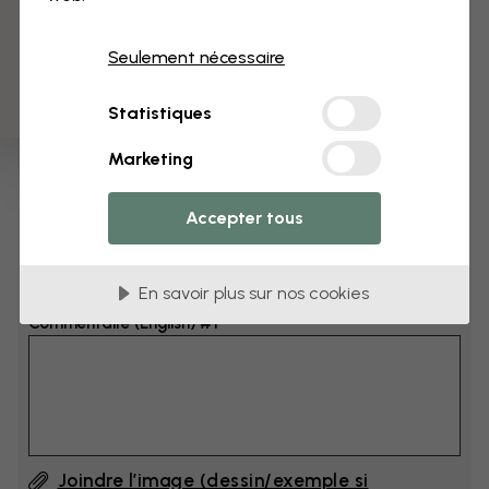
3 échantillons offerts
Dimensions
Seulement nécessaire
cm
Statistiques
cm
Marketing
Ajoutez 6–10 cm à la largeur et à la hauteur
Accepter tous
Ajouter un commentaire
En savoir plus sur nos cookies
Commentaire (English) #1
Joindre l’image (dessin/exemple si