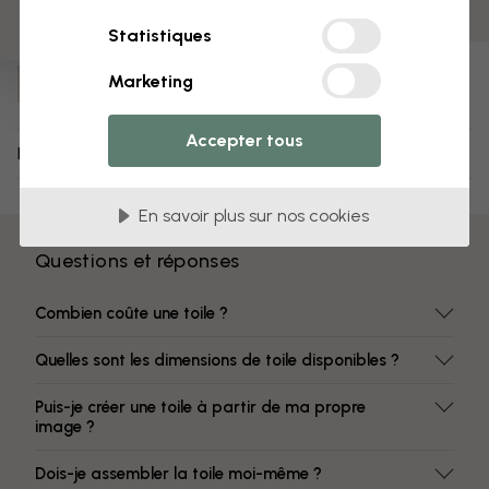
Des couleurs qui ne s’estompent pas
Statistiques
Numéro d'article :
Marketing
e317855
Accepter tous
Livraison et retours
En savoir plus sur nos cookies
Questions et réponses
Combien coûte une toile ?
Quelles sont les dimensions de toile disponibles ?
Puis-je créer une toile à partir de ma propre
image ?
Dois-je assembler la toile moi-même ?