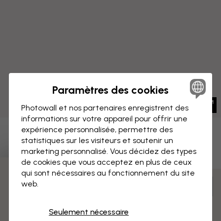
Paramètres des cookies
Photowall et nos partenaires enregistrent des
informations sur votre appareil pour offrir une
expérience personnalisée, permettre des
IMPRESSION SUR TOILE
Enregistrer
statistiques sur les visiteurs et soutenir un
marketing personnalisé. Vous décidez des types
Éléphant dans la rivière
de cookies que vous acceptez en plus de ceux
qui sont nécessaires au fonctionnement du site
3 échantillons offerts
web.
Mesurer et commander
Pré-assemblé et prêt à suspendre
Seulement nécessaire
Surface mate