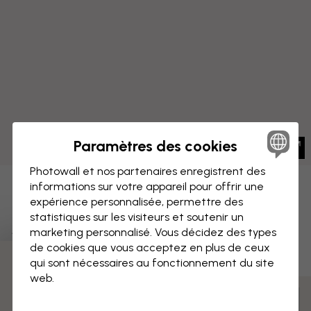
Paramètres des cookies
Photowall et nos partenaires enregistrent des
informations sur votre appareil pour offrir une
IMPRESSION SUR TOILE
Enregistrer
expérience personnalisée, permettre des
statistiques sur les visiteurs et soutenir un
Magnolia florissante - Bleu pâle
marketing personnalisé. Vous décidez des types
de cookies que vous acceptez en plus de ceux
qui sont nécessaires au fonctionnement du site
3 échantillons offerts
web.
Mesurer et commander