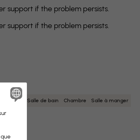
support if the problem persists.
support if the problem persists.
nc
jaune
Salle de bain
Chambre
Salle à manger
sur
s que