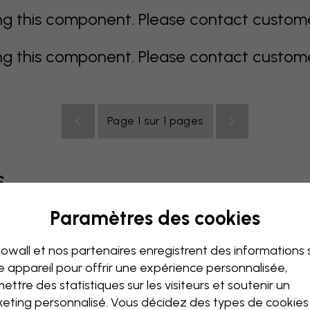
 this component. Please contact customer 
 this component. Please contact customer 
Page 1 sur 1 pages
s
Paramètres des cookies
coloré
orange
rose
mauve
rouge
turquoise
bla
owall et nos partenaires enregistrent des informations 
de bébé
Bureau
Chambre ado
Plafond
e appareil pour offrir une expérience personnalisée,
ettre des statistiques sur les visiteurs et soutenir un
eting personnalisé. Vous décidez des types de cookie