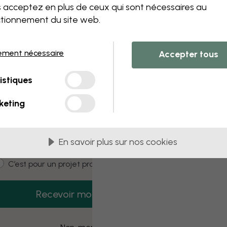
 this component. Please contact customer 
 acceptez en plus de ceux qui sont nécessaires au
tionnement du site web.
ement nécessaire
Accepter tous
3 échantillons offerts
istiques
Recevez 3 échantillons gratuits dès
aujourd’hui.
keting
mail
En savoir plus sur nos cookies
ustomer type
C’est pour moi
C’est pour un projet pro
Recevoir mon code