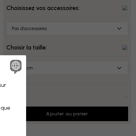
Choisissez vos accessoires:
Pas d’accessoires
Choisir la taille:
50x50 cm
sur
Prix:
...
s que
Ajouter au panier