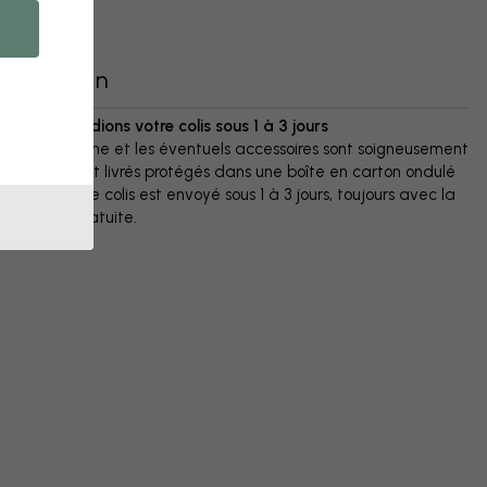
Livraison
Nous expédions votre colis sous 1 à 3 jours
Votre affiche et les éventuels accessoires sont soigneusement
emballés et livrés protégés dans une boîte en carton ondulé
résistant. Le colis est envoyé sous 1 à 3 jours, toujours avec la
livraison gratuite.