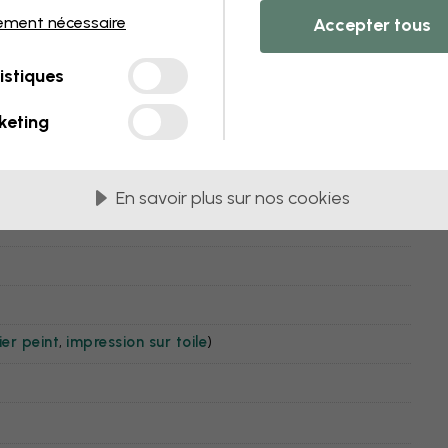
ement nécessaire
Accepter tous
istiques
etteraves
keting
En savoir plus sur nos cookies
er peint
,
impression sur toile
)