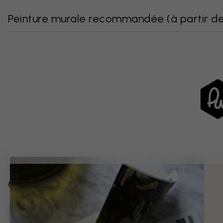
Peinture murale recommandée
(
à partir d
Catégories similaires
Vintage
Cuisine
Nature
Fleurs
Art Botanique