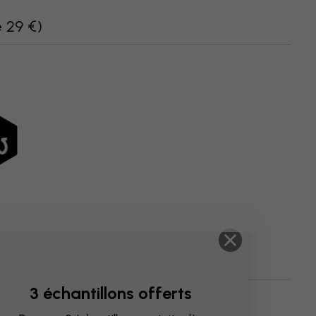
e 29 €
)
3 échantillons offerts
Cartes, Drapeaux Et Lieux