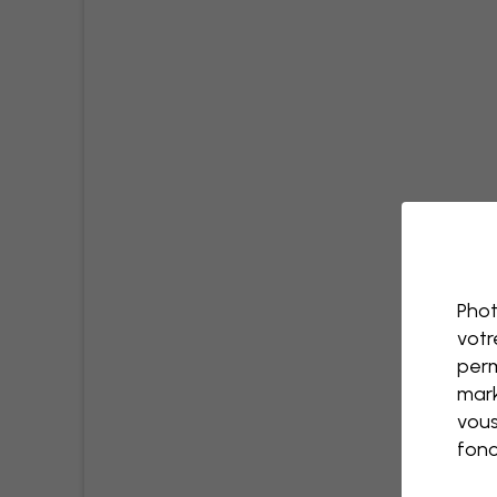
Phot
votr
perm
mark
vous
fonc