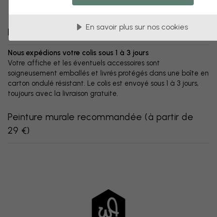
Variantes de ce motif :
En savoir plus sur nos cookies
Livraison
Nous expédions votre colis sous 1 à 3 jours
Votre affiche et les éventuels accessoires sont
soigneusement emballés et livrés protégés dans une boîte en
carton ondulé résistant. Le colis est envoyé sous 1 à 3 jours,
toujours avec la livraison gratuite.
Peinture murale recommandée
(
à partir de
29 €
)