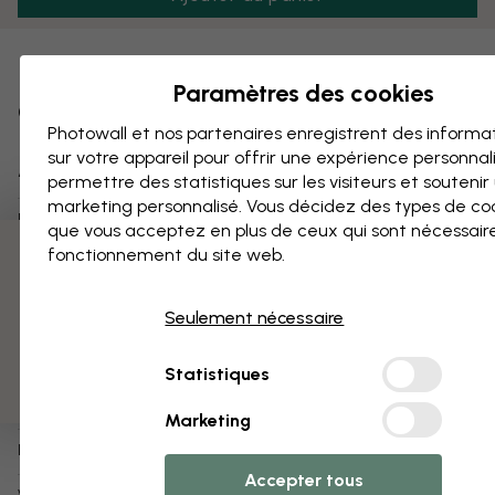
Ajouter aux favoris
Paramètres des cookies
Oranger
Photowall et nos partenaires enregistrent des informa
sur votre appareil pour offrir une expérience personnal
À propos du produit :
permettre des statistiques sur les visiteurs et soutenir
marketing personnalisé. Vous décidez des types de co
The Artcircle
Designer:
que vous acceptez en plus de ceux qui sont nécessair
fonctionnement du site web.
3 échantillons offerts
Flaming Garden
Copyright:
1 à 3 jours ouvrés
Expédition sous:
Seulement nécessaire
Affiche (également disponible en
impression
Type de produit:
sur toile
)
Statistiques
e335870
Numéro d’article:
Marketing
info:
Plus d'infos sur nos affiches
Accepter tous