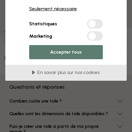
3 échantillons offerts
Pré-assemblé et prêt à suspendre
Seulement nécessaire
Surface mate
Des couleurs qui ne s’estompent pas
Statistiques
Numéro d'article :
Marketing
e50104
Accepter tous
Livraison et retours
En savoir plus sur nos cookies
Questions et réponses
Combien coûte une toile ?
Quelles sont les dimensions de toile disponibles ?
Puis-je créer une toile à partir de ma propre
image ?