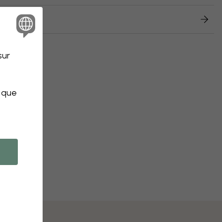
retours
sur
s que