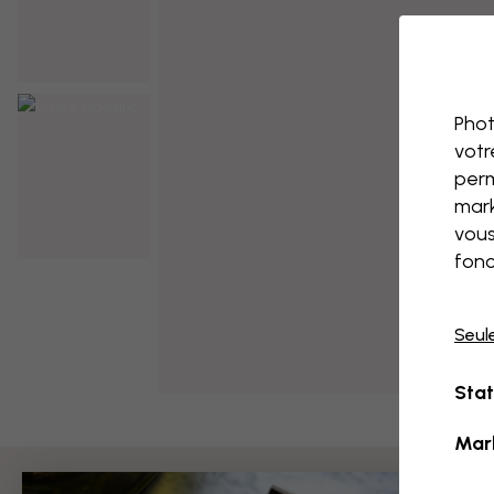
Phot
votr
perm
mark
vous
fonc
Seul
Stat
Mar