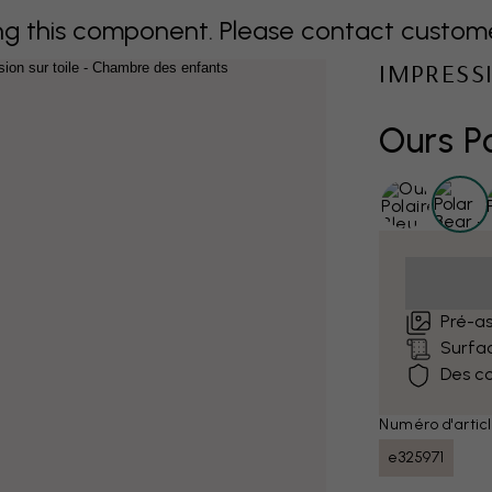
 this component. Please contact customer 
IMPRESS
Ours Po
Pré-as
Surfa
Des co
Numéro d'articl
e325971