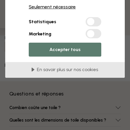
3 échantillons offerts
Mesurer et commander
Seulement nécessaire
Pré-assemblé et prêt à suspendre
Surface mate
Statistiques
Des couleurs qui ne s’estompent pas
Marketing
Numéro d'article :
e85590
Accepter tous
Livraison et retours
En savoir plus sur nos cookies
Questions et réponses
Combien coûte une toile ?
Quelles sont les dimensions de toile disponibles ?