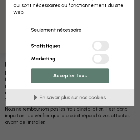
cas échéant lorsque vous nous contacterez.
qui sont nécessaires au fonctionnement du site
3 échantillons offerts
web.
Vous pouvez également choisir d'organiser vous-même
l'expédition. Si vous le faites, nous ne prenons aucune
responsabilité pour la livraison et ne remboursons rien avant
Seulement nécessaire
d'avoir le produit avec nous. Si vous organisez vous-même le
retour, nous ne remboursons aucun frais d'expédition.
Statistiques
Tous les retours sont recyclés.
Marketing
Remboursement
Dès que nous aurons reçu le retour, nous vous rembourserons
Accepter tous
le montant total dans les 14 jours. La somme sera
remboursée avec le même mode de paiement que celui
utilisé lors de l'achat et vous n'aurez aucun frais de
En savoir plus sur nos cookies
transaction à régler.
Nous ne remboursons pas les frais d'installation, il est donc
important de vérifier que le produit répond à vos attentes
avant de l'installer.