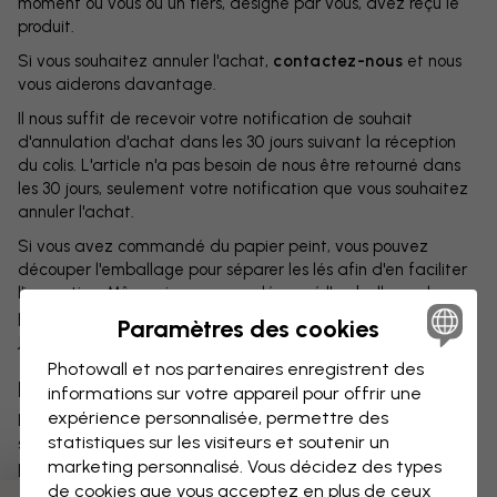
moment où vous ou un tiers, désigné par vous, avez reçu le
produit.
Si vous souhaitez annuler l'achat,
contactez-nous
et nous
vous aiderons davantage.
Il nous suffit de recevoir votre notification de souhait
d'annulation d'achat dans les 30 jours suivant la réception
du colis. L'article n'a pas besoin de nous être retourné dans
les 30 jours, seulement votre notification que vous souhaitez
annuler l'achat.
Si vous avez commandé du papier peint, vous pouvez
découper l'emballage pour séparer les lés afin d'en faciliter
l'inspection. Même si vous avez découpé l'emballage du
papier peint, le produit bénéficie de l'achat ouvert de 30
Paramètres des cookies
jours et vous pouvez toujours nous le retourner.
Photowall et nos partenaires enregistrent des
Retourner à
informations sur votre appareil pour offrir une
expérience personnalisée, permettre des
Lorsque vous nous contactez pour nous notifier que vous
statistiques sur les visiteurs et soutenir un
souhaitez renvoyer un produit, nous en organisons le retour et
marketing personnalisé. Vous décidez des types
prenons à notre charge les frais d'expédition. Certains frais
de cookies que vous acceptez en plus de ceux
de retour peuvent s'appliquer. Nous vous en informerons le