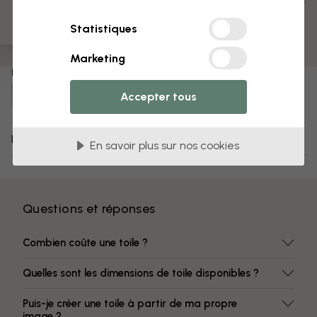
Pré-assemblé et prêt à suspendre
Surface mate
Statistiques
Des couleurs qui ne s’estompent pas
Marketing
Numéro d'article :
e320057
Accepter tous
Livraison et retours
En savoir plus sur nos cookies
Questions et réponses
Combien coûte une toile ?
Quelles sont les dimensions de toile disponibles ?
Puis-je créer une toile à partir de ma propre
image ?