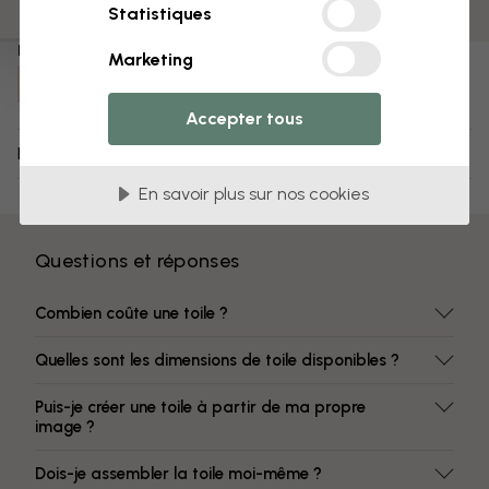
Des couleurs qui ne s’estompent pas
Statistiques
Numéro d'article :
Marketing
e312477
Accepter tous
Livraison et retours
En savoir plus sur nos cookies
Questions et réponses
Combien coûte une toile ?
Quelles sont les dimensions de toile disponibles ?
Puis-je créer une toile à partir de ma propre
image ?
Dois-je assembler la toile moi-même ?