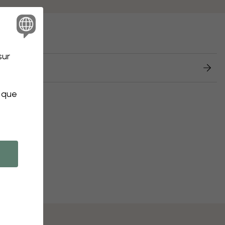
e :
sur
retours
s que