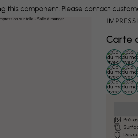
 this component. Please contact customer 
IMPRESS
Carte 
Pré-as
Surfa
Des co