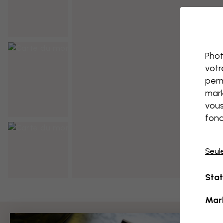
Phot
votr
perm
mark
vous
fonc
Seul
Stat
Mar