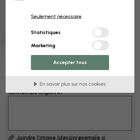
3 échantillons offerts
Dimensions
Seulement nécessaire
cm
Statistiques
cm
Marketing
Ajoutez 6–10 cm à la largeur et à la hauteur
Accepter tous
Ajouter un commentaire
En savoir plus sur nos cookies
Commentaire (English) #1
Joindre l’image (dessin/exemple si