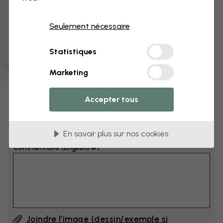
3 échantillons offerts
Dimensions
Seulement nécessaire
cm
Statistiques
cm
Marketing
Ajoutez 6–10 cm à la largeur et à la hauteur
Accepter tous
Ajouter un commentaire
En savoir plus sur nos cookies
Commentaire (English) #1
Joindre l’image (dessin/exemple si