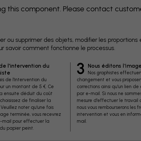
 this component. Please contact customer 
er ou supprimer des objets, modifier les proportions 
ur savoir comment fonctionne le processus.
3
de l'intervention du
Nous éditons l'imag
iste
Nos graphistes effectuen
is de l'intervention du
changement et vous proposen
our un montant de 5 €. Ce
corrections ainsi qu'un lien 
a ensuite déduit du coût
par e-mail. Si nous ne somme
 choisissez de finaliser la
mesure d'effectuer le travail 
euillez noter qu'une fois
nous vous rembourserons les fr
image terminée, vous recevrez
intervention et vous en inform
e-mail pour effectuer la
mail.
u papier peint.