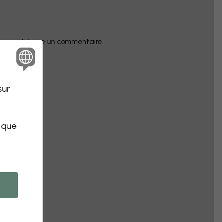
champ et écrire un commentaire.
sur
s que