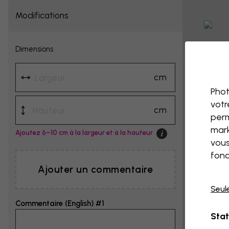
Modifications
Dimensions
cm
Phot
votr
cm
perm
mark
Ajoutez 6–10 cm à la largeur et à la hauteur
vous
fonc
Ajouter un commentaire
Seul
Commentaire (English) #1
Stat