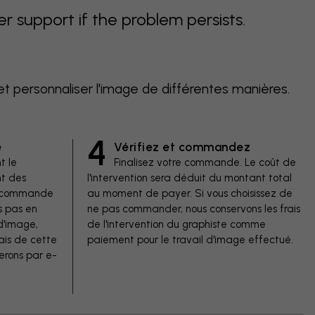
support if the problem persists.
et personnaliser l'image de différentes manières.
4
e
Vérifiez et commandez
t le
Finalisez votre commande. Le coût de
t des
l'intervention sera déduit du montant total
de commande
au moment de payer. Si vous choisissez de
s pas en
ne pas commander, nous conservons les frais
d'image,
de l'intervention du graphiste comme
ais de cette
paiement pour le travail d'image effectué.
erons par e-