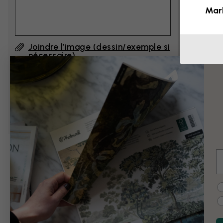
Mar
Joindre l’image (dessin/exemple si
nécessaire)
En cliquant sur ”Envoyer”, j'accepte les
Conditions d'utilisation de Photowall
et
confirme les avoir lues.
E
Exemples de modi
C
Noir et blanc