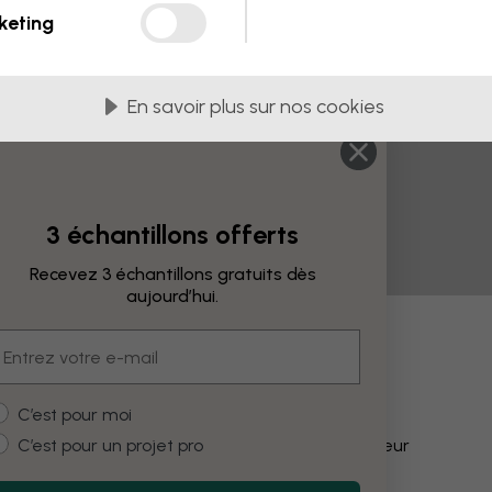
keting
En savoir plus sur nos cookies
3 échantillons offerts
Recevez 3 échantillons gratuits dès
aujourd’hui.
mail
fications
ustomer type
C’est pour moi
C’est pour un projet pro
Modifier la couleur