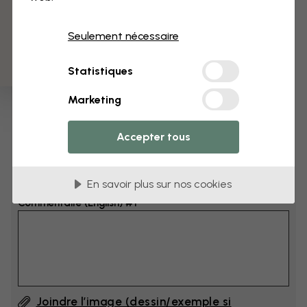
3 échantillons offerts
Dimensions
Seulement nécessaire
cm
Statistiques
cm
Marketing
Ajoutez 6–10 cm à la largeur et à la hauteur
Accepter tous
Ajouter un commentaire
En savoir plus sur nos cookies
Commentaire (English) #1
Joindre l’image (dessin/exemple si