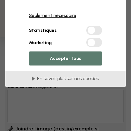
3 échantillons offerts
Dimensions
Seulement nécessaire
cm
Statistiques
cm
Marketing
Ajoutez 6–10 cm à la largeur et à la hauteur
Accepter tous
Ajouter un commentaire
En savoir plus sur nos cookies
Commentaire (English) #1
Joindre l’image (dessin/exemple si